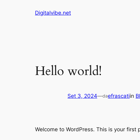
Vai
Digitalvibe.net
al
contenuto
Hello world!
Set 3, 2024
—
efrascati
in
B
da
Welcome to WordPress. This is your first po