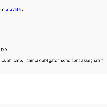
rom
Gravatar
.
to
à pubblicato.
I campi obbligatori sono contrassegnati
*